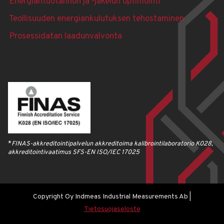
Energian­tuotannon ja -jakelun optimointi
Teollisuuden energian­kulutuksen tehostaminen
Prosessi­datan laadun­valvonta
*
FINAS-akkreditointipalvelun akkreditoima kalibrointilaboratorio K028,
akkreditointivaatimus SFS-EN ISO/IEC 17025
Copyright Oy Indmeas Industrial Measurements Ab |
Tietosuojaseloste