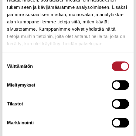
tukemiseen ja kävijämäärämme analysoimiseen. Lisäksi
jaamme sosiaalisen median, mainosalan ja analytiikka-
alan kumppaneillemme tietoja siitä, miten käytät
HeatMonitor online-laadunvalvonta
sivustoamme. Kumppanimme voivat yhdistää näitä
tietoja muihin tietoihin, joita olet antanut heille tai joita on
Takaa mittausdatan jatkuvan oikeellisuuden ja antaa
kerätty, kun olet käyttänyt heidän palvelujaan.
luotettavan näkymän prosesseihinne vuoden
jokaisena päivänä.
Suostumuksen
Välttämätön
valinta
HeatMonitor
Mieltymykset
Tilastot
Markkinointi