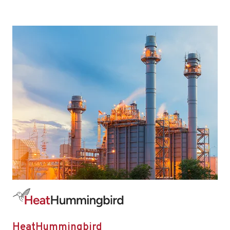
HeatHummingbird