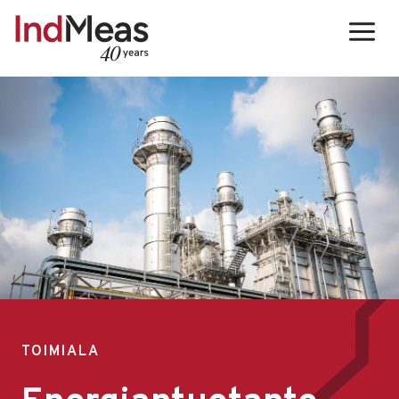
Siirry
sisältöön
TOIMIALA