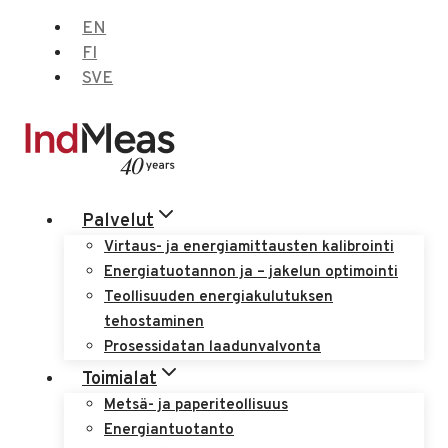
Siirry
EN
sisältöön
FI
SVE
Palvelut
Virtaus- ja energiamittausten kalibrointi
Energiatuotannon ja – jakelun optimointi
Teollisuuden energiakulutuksen
tehostaminen
Prosessidatan laadunvalvonta
Toimialat
Metsä- ja paperiteollisuus
Energiantuotanto