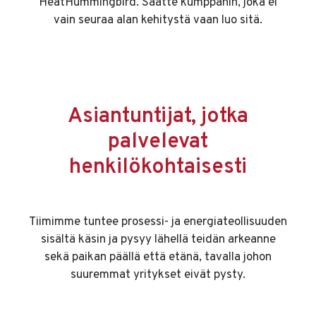
HeatHummingbird. Saatte kumppanin, joka ei
vain seuraa alan kehitystä vaan luo sitä.
Asiantuntijat, jotka
palvelevat
henkilökohtaisesti
Tiimimme tuntee prosessi- ja energiateollisuuden
sisältä käsin ja pysyy lähellä teidän arkeanne
sekä paikan päällä että etänä, tavalla johon
suuremmat yritykset eivät pysty.