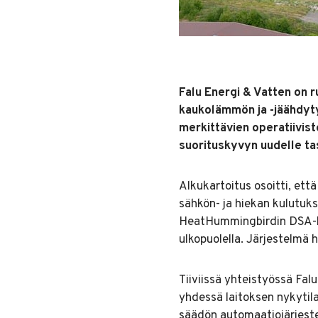
Falu Energi & Vatten on r
kaukolämmön ja -jäähdyty
merkittävien operatiivis
suorituskyvyn uudelle ta
Alkukartoitus osoitti, et
sähkön- ja hiekan kulutuk
HeatHummingbirdin DSA-käyt
ulkopuolella. Järjestelmä 
Tiiviissä yhteistyössä Fa
yhdessä laitoksen nykytila
säädön automaatiojärjeste