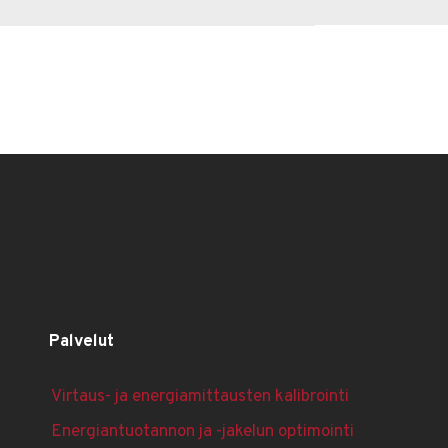
Palvelut
Virtaus- ja energi­a­mittausten kalibrointi
Energian­tuotannon ja -jakelun optimointi