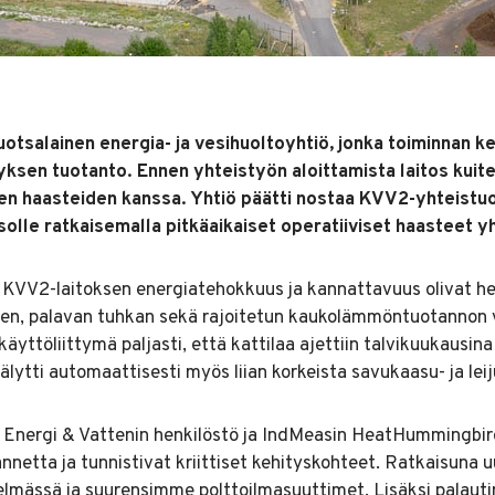
uotsalainen energia- ja vesihuoltoyhtiö, jonka toiminnan k
ksen tuotanto. Ennen yhteistyön aloittamista laitos kuite
ten haasteiden kanssa. Yhtiö päätti nostaa KVV2-yhteistu
solle ratkaisemalla pitkäaikaiset operatiiviset haasteet 
tä KVV2-laitoksen energiatehokkuus ja kannattavuus olivat h
sen, palavan tuhkan sekä rajoitetun kaukolämmöntuotannon 
töliittymä paljasti, että kattilaa ajettiin talvikuukausina 
hälytti automaattisesti myös liian korkeista savukaasu- ja le
lu Energi & Vattenin henkilöstö ja IndMeasin HeatHummingbir
nnetta ja tunnistivat kriittiset kehityskohteet. Ratkaisuna
lmässä ja suurensimme polttoilmasuuttimet. Lisäksi palaut