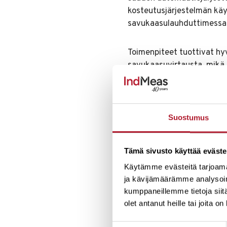
kosteutusjärjestelmän kä
savukaasulauhduttimessa
Toimenpiteet tuottivat hyv
savukaasuvirtausta, mikä 
lisäsi kaukolämmön tuotan
Toimenpiteillä saavutettu
Suostumus
Tämä sivusto käyttää eväste
“On oll
Käytämme evästeitä tarjoama
ja kävijämäärämme analysoim
henkil
kumppaneillemme tietoja siitä
pääs
olet antanut heille tai joita o
Suostumuksen