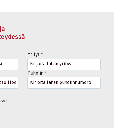
ja
teydessä
Yritys
*
Puhelin
*
ksyt