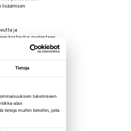
 lisäämisen
eutta ja
neen kosteutus puolestaan
essa.
Tietoja
 osaavan
 ominaisuuksien tukemiseen
tiikka-alan
a, että
ietoja muihin tietoihin, joita
oista
”