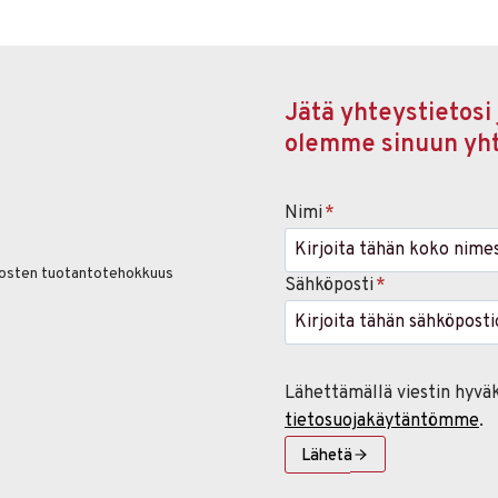
Jätä yhteystietosi 
olemme sinuun yh
Nimi
*
osten tuotantotehokkuus
Sähköposti
*
Lähettämällä viestin hyvä
tietosuojakäytäntömme
.
Lähetä