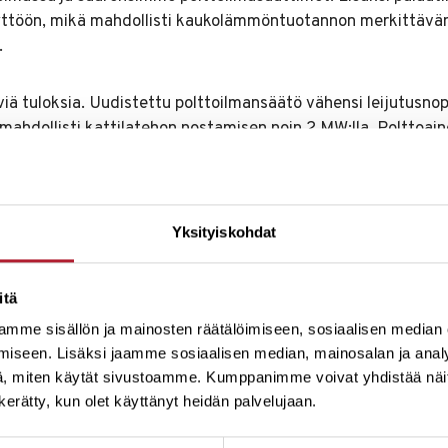
yttöön, mikä mahdollisti kaukolämmöntuotannon merkittävän
.
iä tuloksia. Uudistettu polttoilmansäätö vähensi leijutusnop
mahdollisti kattilatehon nostamisen noin 2 MW:lla. Polttoai
toa savukaasulauhduttimessa ajoittain jopa 2 MW:lla.
 kokonaissäästö oli noin 4,5 miljoonaa Ruotsin kruunua vuod
Yksityiskohdat
itä
ut ilo tehdä yhteistyötä IndMeasin
mme sisällön ja mainosten räätälöimiseen, sosiaalisen median
iseen. Lisäksi jaamme sosiaalisen median, mainosalan ja analy
östön kanssa, ja odotamme nyt innoll
, miten käytät sivustoamme. Kumppanimme voivat yhdistää näitä t
emme yhdessä optimoimaan myös t
n kerätty, kun olet käyttänyt heidän palvelujaan.
yhteistuotantolaitostamme, KVV1:tä