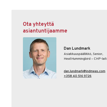
Ota yhteyttä
asiantuntijaamme
Dan Lundmark
Asiakkuuspäällikkö, Senior,
HeatHummingbird – CHP-lait
dan.lundmark@indmeas.com
+358 40 516 9726