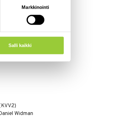
Markkinointi
Salli kaikki
 (KVV2)
aniel Widman