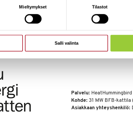
Mieltymykset
Tilastot
Daniel Widman
Laitosinsinööri, Falu Energi & Vatten AB
Salli valinta
Palvelu:
HeatHummingbird
Kohde:
31 MW BFB-kattila
Asiakkaan yhteyshenkilö:
D