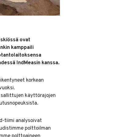
eskiössä ovat
nkin kamppaili
otantolaitoksensa
yhdessä IndMeasin kanssa.
eikentyneet korkean
vuoksi.
sallittujen käyttörajojen
ijutusnopeuksista.
d-tiimi analysoivat
 uudistimme polttoilman
imme polttoaineen